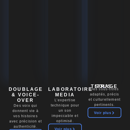
SOUS-TITRAGE
.
DOUBLAGE
LABORATOIRE
Des sous-titres
& VOICE-
MEDIA
adaptés, précis
et culturellement
OVER
L’expertise
pertinents.
technique pour
Des voix qui
un son
donnent vie à
Voir plus
impeccable et
vos histoires
optimisé.
avec précision et
authenticité.
Voir plus