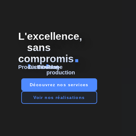
L'excellence,
sans
.
compromis
.
.
Production
Distribution
Doublage
Post-
production
Découvrez nos services
Voir nos réalisations