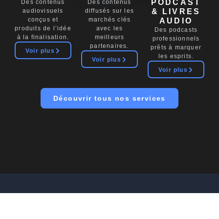
PODCAST
Des contenus
Des contenus
audiovisuels
diffusés sur les
& LIVRES
conçus et
marchés clés
AUDIO
produits de l’idée
avec les
Des podcasts
à la finalisation.
meilleurs
professionnels
partenaires.
prêts à marquer
Voir plus
les esprits.
Voir plus
Voir plus
Découvrir tous nos services
.
Nos projets
HIVI vous accompagne à chaque étape de productions,